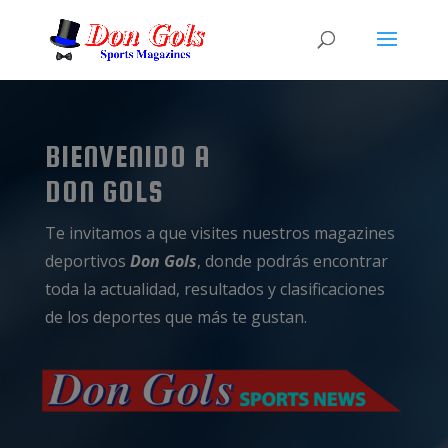
BIENVENIDO A
DON GOLS
Te invitamos a que visites nuestros magazines
deportivos
Don Gols
, donde podrás encontrar
toda la actualidad, resultados y clasificaciones
de los deportes que más te gustan.